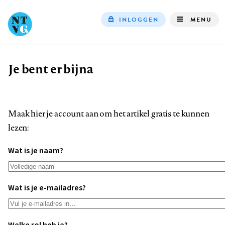
INLOGGEN
MENU
Top
navigation
Je bent er bijna
Kruimelpad
Maak hier je account aan om het artikel gratis te kunnen
lezen:
Wat is je naam?
Wat is je e-mailadres?