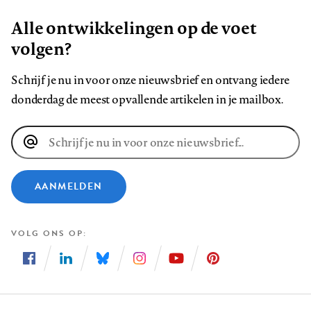
Alle ontwikkelingen op de voet
volgen?
Schrijf je nu in voor onze nieuwsbrief en ontvang iedere
donderdag de meest opvallende artikelen in je mailbox.
E-
mailadres
AANMELDEN
VOLG ONS OP
Volg
Volg
Volg
Volg
Volg
Volg
ons
ons
ons
ons
ons
ons