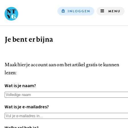
INLOGGEN
MENU
Top
navigation
Je bent er bijna
Kruimelpad
Maak hier je account aan om het artikel gratis te kunnen
lezen:
Wat is je naam?
Wat is je e-mailadres?