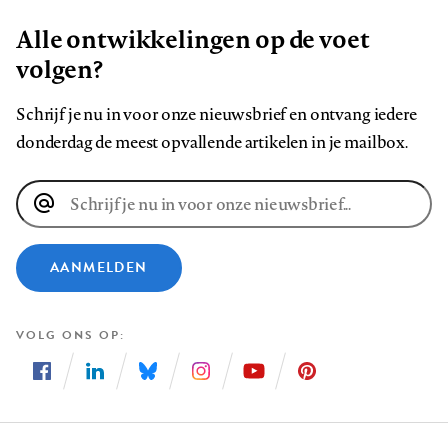
Alle ontwikkelingen op de voet
volgen?
Schrijf je nu in voor onze nieuwsbrief en ontvang iedere
donderdag de meest opvallende artikelen in je mailbox.
E-
mailadres
AANMELDEN
VOLG ONS OP
Volg
Volg
Volg
Volg
Volg
Volg
ons
ons
ons
ons
ons
ons