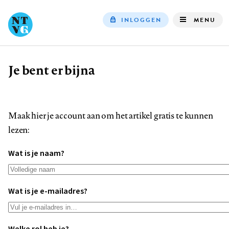
INLOGGEN
MENU
Top
navigation
Je bent er bijna
Kruimelpad
Maak hier je account aan om het artikel gratis te kunnen
lezen:
Wat is je naam?
Wat is je e-mailadres?