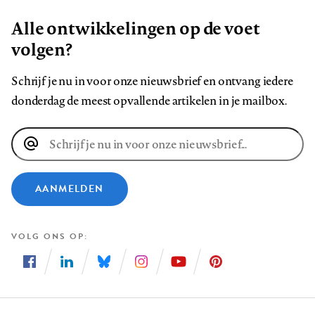
Alle ontwikkelingen op de voet
volgen?
Schrijf je nu in voor onze nieuwsbrief en ontvang iedere
donderdag de meest opvallende artikelen in je mailbox.
E-
mailadres
AANMELDEN
VOLG ONS OP
Volg
Volg
Volg
Volg
Volg
Volg
ons
ons
ons
ons
ons
ons