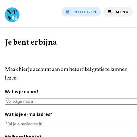
INLOGGEN
MENU
Top
navigation
Je bent er bijna
Kruimelpad
Maak hier je account aan om het artikel gratis te kunnen
lezen:
Wat is je naam?
Wat is je e-mailadres?