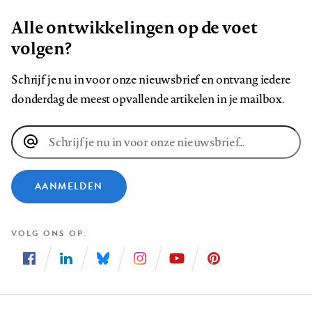
Alle ontwikkelingen op de voet
volgen?
Schrijf je nu in voor onze nieuwsbrief en ontvang iedere
donderdag de meest opvallende artikelen in je mailbox.
E-
mailadres
AANMELDEN
VOLG ONS OP
Volg
Volg
Volg
Volg
Volg
Volg
ons
ons
ons
ons
ons
ons