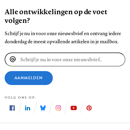
Alle ontwikkelingen op de voet
volgen?
Schrijf je nu in voor onze nieuwsbrief en ontvang iedere
donderdag de meest opvallende artikelen in je mailbox.
E-
mailadres
AANMELDEN
VOLG ONS OP
Volg
Volg
Volg
Volg
Volg
Volg
ons
ons
ons
ons
ons
ons