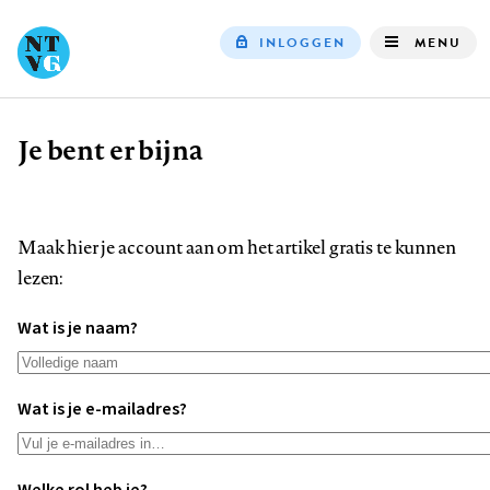
INLOGGEN
MENU
Top
navigation
Je bent er bijna
Kruimelpad
Maak hier je account aan om het artikel gratis te kunnen
lezen:
Wat is je naam?
Wat is je e-mailadres?