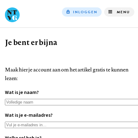
INLOGGEN
MENU
Top
navigation
Je bent er bijna
Kruimelpad
Maak hier je account aan om het artikel gratis te kunnen
lezen:
Wat is je naam?
Wat is je e-mailadres?