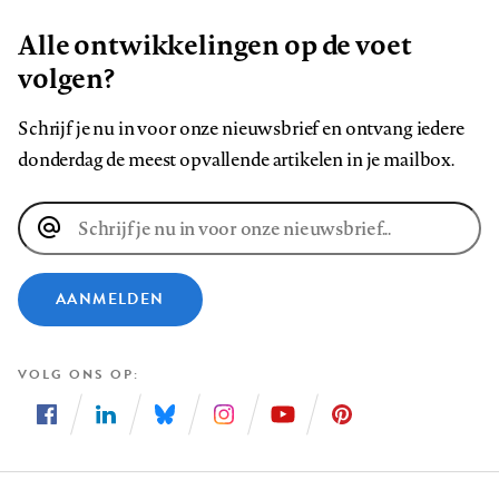
Alle ontwikkelingen op de voet
volgen?
Schrijf je nu in voor onze nieuwsbrief en ontvang iedere
donderdag de meest opvallende artikelen in je mailbox.
E-
mailadres
AANMELDEN
VOLG ONS OP
Volg
Volg
Volg
Volg
Volg
Volg
ons
ons
ons
ons
ons
ons