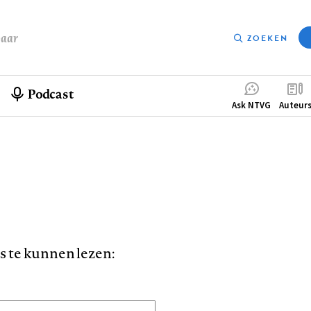
baar
ZOEKEN
Podcast
Compleme
Ask NTVG
Auteur
menu
is te kunnen lezen: