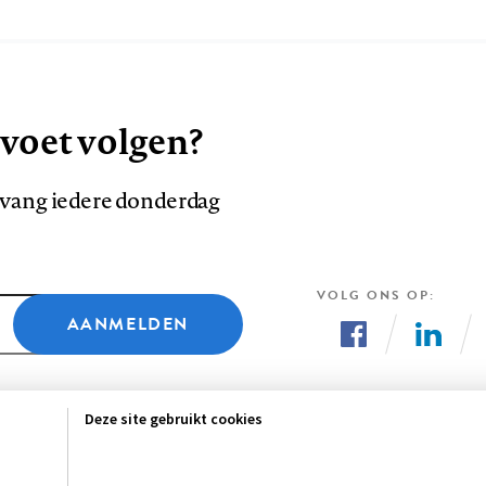
 voet volgen?
ntvang iedere donderdag
VOLG ONS OP
AANMELDEN
Volg
Volg
ons
ons
Deze site gebruikt cookies
op
op
Facebook
LinkedI