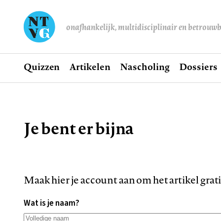
onafhankelijk, multidisciplinair en betrouw
Home
Quizzen
Artikelen
Nascholing
Dossiers
Hoofdnavigatie
Je bent er bijna
Kruimelpad
Maak hier je account aan om het artikel grat
Wat is je naam?