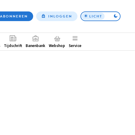
ABONNEREN
INLOGGEN
LICHT
Top
nav
ntair
s
Tijdschrift
Banenbank
Webshop
Service