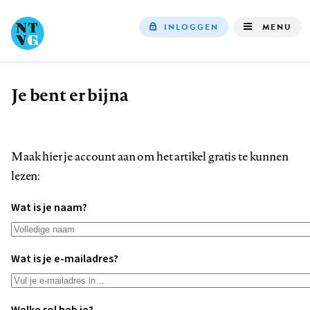
INLOGGEN
MENU
Top
navigation
Je bent er bijna
Kruimelpad
Maak hier je account aan om het artikel gratis te kunnen
lezen:
Wat is je naam?
Wat is je e-mailadres?