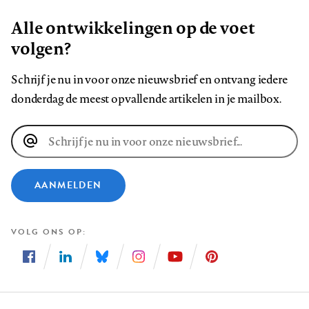
Alle ontwikkelingen op de voet
volgen?
Schrijf je nu in voor onze nieuwsbrief en ontvang iedere
donderdag de meest opvallende artikelen in je mailbox.
E-
mailadres
AANMELDEN
VOLG ONS OP
Volg
Volg
Volg
Volg
Volg
Volg
ons
ons
ons
ons
ons
ons