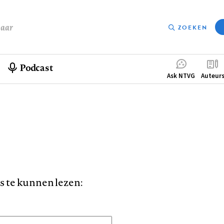
baar
ZOEKEN
Podcast
Compleme
Ask NTVG
Auteur
menu
is te kunnen lezen: