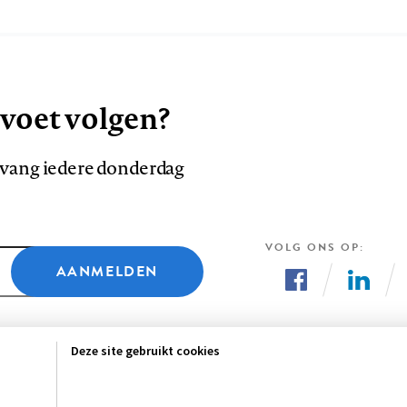
 voet volgen?
ntvang iedere donderdag
VOLG ONS OP
AANMELDEN
Volg
Volg
ons
ons
Deze site gebruikt cookies
op
op
Facebook
LinkedI