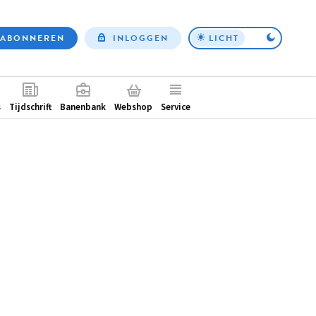
ABONNEREN
INLOGGEN
LICHT
Top
nav
ntair
s
Tijdschrift
Banenbank
Webshop
Service