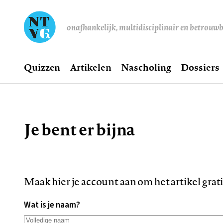
onafhankelijk, multidisciplinair en betrouw
Home
Quizzen
Artikelen
Nascholing
Dossiers
Hoofdnavigatie
Je bent er bijna
Kruimelpad
Maak hier je account aan om het artikel grat
Wat is je naam?