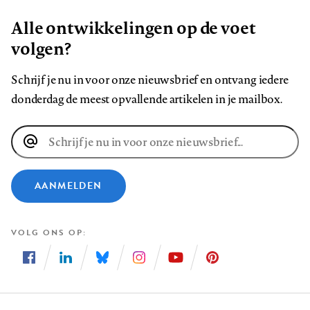
Alle ontwikkelingen op de voet
volgen?
Schrijf je nu in voor onze nieuwsbrief en ontvang iedere
donderdag de meest opvallende artikelen in je mailbox.
E-
mailadres
AANMELDEN
VOLG ONS OP
Volg
Volg
Volg
Volg
Volg
Volg
ons
ons
ons
ons
ons
ons