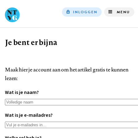
INLOGGEN
MENU
Top
navigation
Je bent er bijna
Kruimelpad
Maak hier je account aan om het artikel gratis te kunnen
lezen:
Wat is je naam?
Wat is je e-mailadres?