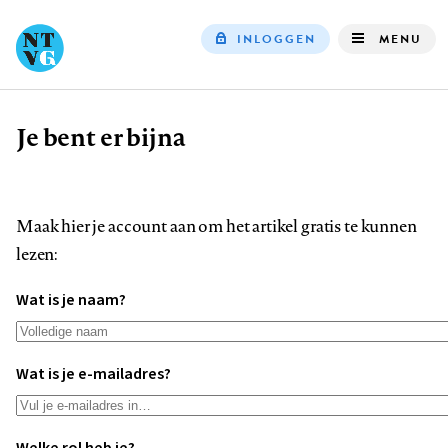
INLOGGEN
MENU
Top
navigation
Je bent er bijna
Kruimelpad
Maak hier je account aan om het artikel gratis te kunnen
lezen:
Wat is je naam?
Wat is je e-mailadres?