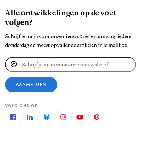
Alle ontwikkelingen op de voet
volgen?
Schrijf je nu in voor onze nieuwsbrief en ontvang iedere
donderdag de meest opvallende artikelen in je mailbox.
E-
mailadres
AANMELDEN
VOLG ONS OP
Volg
Volg
Volg
Volg
Volg
Volg
ons
ons
ons
ons
ons
ons