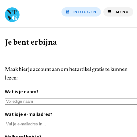
INLOGGEN
MENU
Top
navigation
Je bent er bijna
Kruimelpad
Maak hier je account aan om het artikel gratis te kunnen
lezen:
Wat is je naam?
Wat is je e-mailadres?