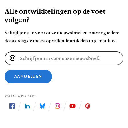
Alle ontwikkelingen op de voet
volgen?
Schrijf je nu in voor onze nieuwsbrief en ontvang iedere
donderdag de meest opvallende artikelen in je mailbox.
E-
mailadres
AANMELDEN
VOLG ONS OP
Volg
Volg
Volg
Volg
Volg
Volg
ons
ons
ons
ons
ons
ons