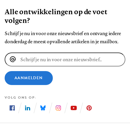
Alle ontwikkelingen op de voet
volgen?
Schrijf je nu in voor onze nieuwsbrief en ontvang iedere
donderdag de meest opvallende artikelen in je mailbox.
E-
mailadres
AANMELDEN
VOLG ONS OP
Volg
Volg
Volg
Volg
Volg
Volg
ons
ons
ons
ons
ons
ons