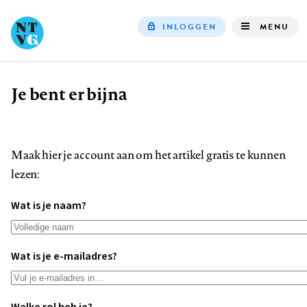
INLOGGEN
MENU
Top
navigation
Je bent er bijna
Kruimelpad
Maak hier je account aan om het artikel gratis te kunnen
lezen:
Wat is je naam?
Wat is je e-mailadres?