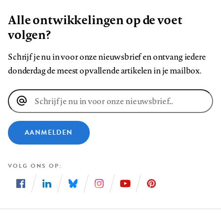
Alle ontwikkelingen op de voet
volgen?
Schrijf je nu in voor onze nieuwsbrief en ontvang iedere
donderdag de meest opvallende artikelen in je mailbox.
E-
mailadres
AANMELDEN
VOLG ONS OP
Volg
Volg
Volg
Volg
Volg
Volg
ons
ons
ons
ons
ons
ons