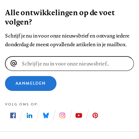
Alle ontwikkelingen op de voet
volgen?
Schrijf je nu in voor onze nieuwsbrief en ontvang iedere
donderdag de meest opvallende artikelen in je mailbox.
E-
mailadres
AANMELDEN
VOLG ONS OP
Volg
Volg
Volg
Volg
Volg
Volg
ons
ons
ons
ons
ons
ons