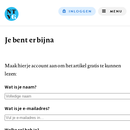
INLOGGEN
MENU
Top
navigation
Je bent er bijna
Kruimelpad
Maak hier je account aan om het artikel gratis te kunnen
lezen:
Wat is je naam?
Wat is je e-mailadres?