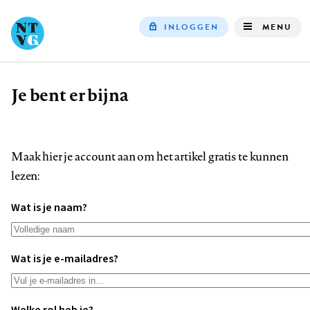
INLOGGEN
MENU
Top
navigation
Je bent er bijna
Kruimelpad
Maak hier je account aan om het artikel gratis te kunnen
lezen:
Wat is je naam?
Wat is je e-mailadres?