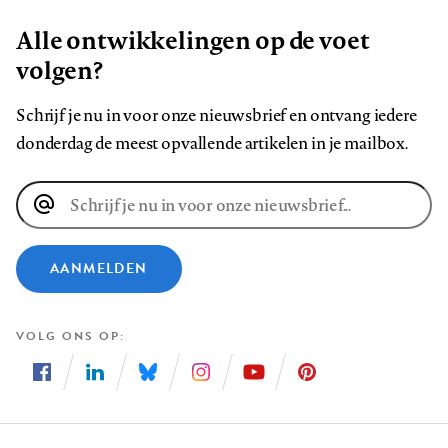
Alle ontwikkelingen op de voet
volgen?
Schrijf je nu in voor onze nieuwsbrief en ontvang iedere
donderdag de meest opvallende artikelen in je mailbox.
E-
mailadres
AANMELDEN
VOLG ONS OP
Volg
Volg
Volg
Volg
Volg
Volg
ons
ons
ons
ons
ons
ons