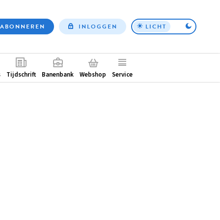
ABONNEREN
INLOGGEN
LICHT
Top
nav
ntair
s
Tijdschrift
Banenbank
Webshop
Service