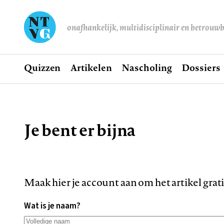
onafhankelijk, multidisciplinair en betrouw
Home
Quizzen
Artikelen
Nascholing
Dossiers
Hoofdnavigatie
Je bent er bijna
Kruimelpad
Maak hier je account aan om het artikel grat
Wat is je naam?