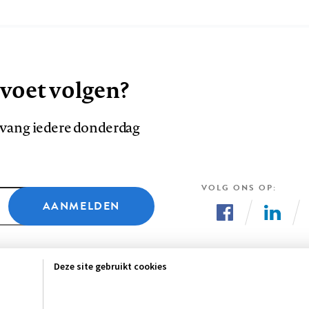
 voet volgen?
ntvang iedere donderdag
VOLG ONS OP
AANMELDEN
Volg
Volg
ons
ons
Deze site gebruikt cookies
op
op
Facebook
LinkedI