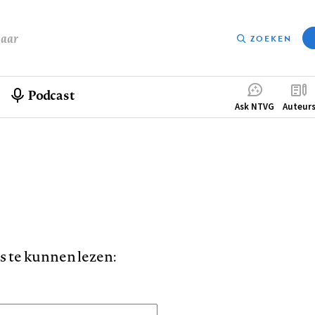
baar
ZOEKEN
Podcast
Compleme
Ask NTVG
Auteur
menu
is te kunnen lezen: