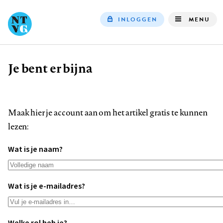
INLOGGEN
MENU
Top
navigation
Je bent er bijna
Kruimelpad
Maak hier je account aan om het artikel gratis te kunnen
lezen:
Wat is je naam?
Wat is je e-mailadres?