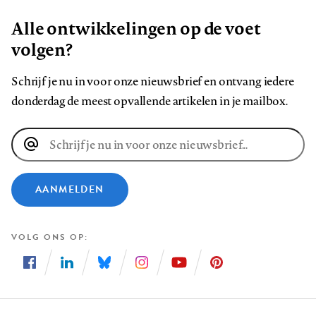
Alle ontwikkelingen op de voet
volgen?
Schrijf je nu in voor onze nieuwsbrief en ontvang iedere
donderdag de meest opvallende artikelen in je mailbox.
E-
mailadres
AANMELDEN
VOLG ONS OP
Volg
Volg
Volg
Volg
Volg
Volg
ons
ons
ons
ons
ons
ons