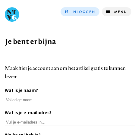
INLOGGEN
MENU
Top
navigation
Je bent er bijna
Kruimelpad
Maak hier je account aan om het artikel gratis te kunnen
lezen:
Wat is je naam?
Wat is je e-mailadres?