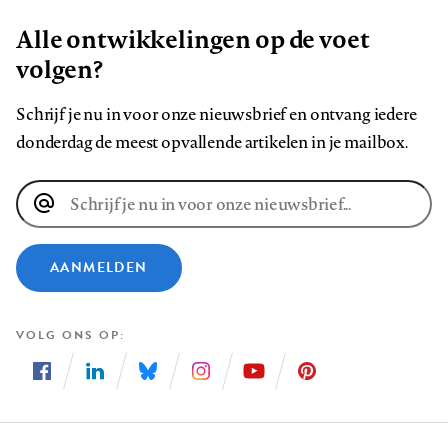
Alle ontwikkelingen op de voet
volgen?
Schrijf je nu in voor onze nieuwsbrief en ontvang iedere
donderdag de meest opvallende artikelen in je mailbox.
E-
mailadres
AANMELDEN
VOLG ONS OP
Volg
Volg
Volg
Volg
Volg
Volg
ons
ons
ons
ons
ons
ons