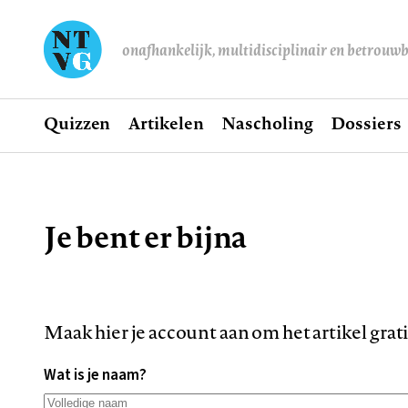
onafhankelijk, multidisciplinair en betrouw
Home
Quizzen
Artikelen
Nascholing
Dossiers
Hoofdnavigatie
Je bent er bijna
Kruimelpad
Maak hier je account aan om het artikel grat
Wat is je naam?