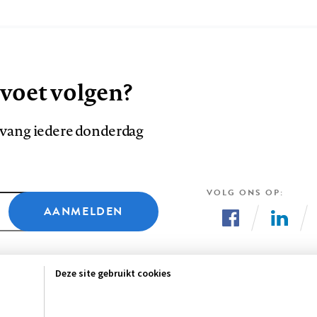
 voet volgen?
ntvang iedere donderdag
VOLG ONS OP
AANMELDEN
Volg
Volg
ons
ons
Deze site gebruikt cookies
op
op
Facebook
LinkedI