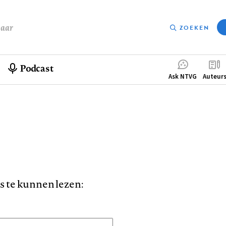
baar
ZOEKEN
Podcast
Compleme
Ask NTVG
Auteur
menu
is te kunnen lezen: