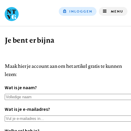
INLOGGEN
MENU
Top
navigation
Je bent er bijna
Kruimelpad
Maak hier je account aan om het artikel gratis te kunnen
lezen:
Wat is je naam?
Wat is je e-mailadres?