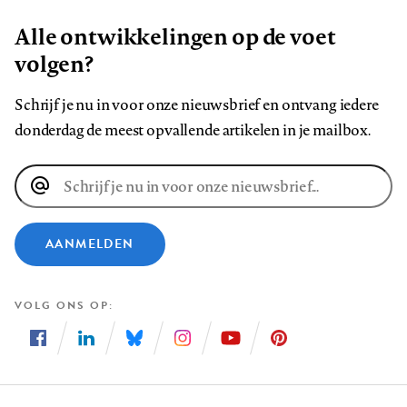
Alle ontwikkelingen op de voet
volgen?
Schrijf je nu in voor onze nieuwsbrief en ontvang iedere
donderdag de meest opvallende artikelen in je mailbox.
E-
mailadres
AANMELDEN
VOLG ONS OP
Volg
Volg
Volg
Volg
Volg
Volg
ons
ons
ons
ons
ons
ons