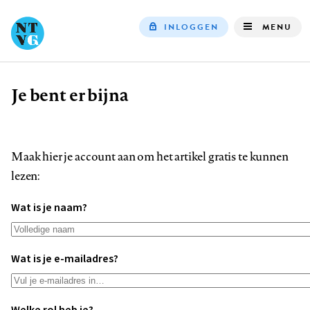
INLOGGEN
MENU
Top
navigation
Je bent er bijna
Kruimelpad
Maak hier je account aan om het artikel gratis te kunnen
lezen:
Wat is je naam?
Wat is je e-mailadres?