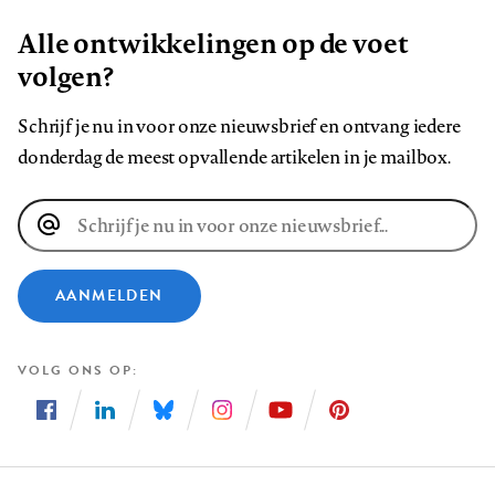
Alle ontwikkelingen op de voet
volgen?
Schrijf je nu in voor onze nieuwsbrief en ontvang iedere
donderdag de meest opvallende artikelen in je mailbox.
E-
mailadres
AANMELDEN
VOLG ONS OP
Volg
Volg
Volg
Volg
Volg
Volg
ons
ons
ons
ons
ons
ons