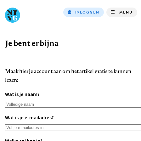
INLOGGEN
MENU
Top
navigation
Je bent er bijna
Kruimelpad
Maak hier je account aan om het artikel gratis te kunnen
lezen:
Wat is je naam?
Wat is je e-mailadres?