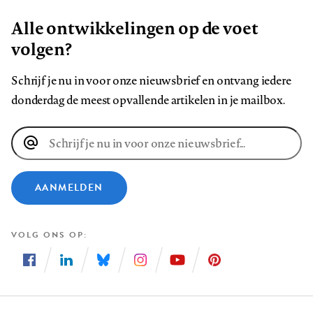
Alle ontwikkelingen op de voet
volgen?
Schrijf je nu in voor onze nieuwsbrief en ontvang iedere
donderdag de meest opvallende artikelen in je mailbox.
E-
mailadres
AANMELDEN
VOLG ONS OP
Volg
Volg
Volg
Volg
Volg
Volg
ons
ons
ons
ons
ons
ons