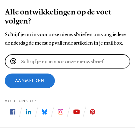
Alle ontwikkelingen op de voet
volgen?
Schrijf je nu in voor onze nieuwsbrief en ontvang iedere
donderdag de meest opvallende artikelen in je mailbox.
E-
mailadres
AANMELDEN
VOLG ONS OP
Volg
Volg
Volg
Volg
Volg
Volg
ons
ons
ons
ons
ons
ons