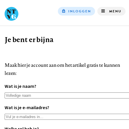
INLOGGEN
MENU
Top
navigation
Je bent er bijna
Kruimelpad
Maak hier je account aan om het artikel gratis te kunnen
lezen:
Wat is je naam?
Wat is je e-mailadres?