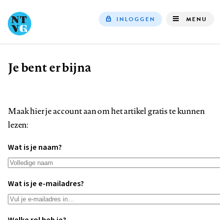
INLOGGEN
MENU
Top
navigation
Je bent er bijna
Kruimelpad
Maak hier je account aan om het artikel gratis te kunnen
lezen:
Wat is je naam?
Wat is je e-mailadres?