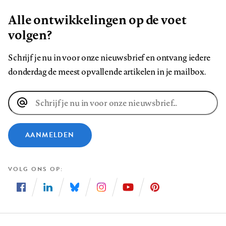
Alle ontwikkelingen op de voet
volgen?
Schrijf je nu in voor onze nieuwsbrief en ontvang iedere
donderdag de meest opvallende artikelen in je mailbox.
E-
mailadres
AANMELDEN
VOLG ONS OP
Volg
Volg
Volg
Volg
Volg
Volg
ons
ons
ons
ons
ons
ons