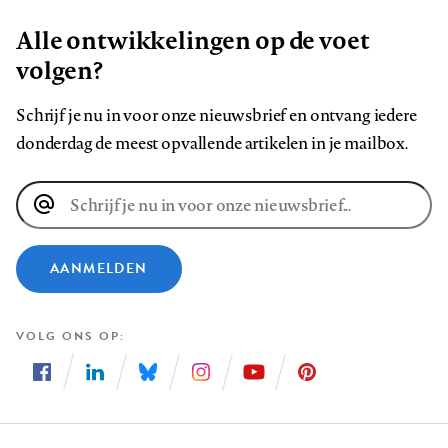
Alle ontwikkelingen op de voet
volgen?
Schrijf je nu in voor onze nieuwsbrief en ontvang iedere
donderdag de meest opvallende artikelen in je mailbox.
E-
mailadres
AANMELDEN
VOLG ONS OP
Volg
Volg
Volg
Volg
Volg
Volg
ons
ons
ons
ons
ons
ons