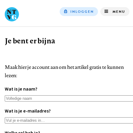
INLOGGEN
MENU
Top
navigation
Je bent er bijna
Kruimelpad
Maak hier je account aan om het artikel gratis te kunnen
lezen:
Wat is je naam?
Wat is je e-mailadres?