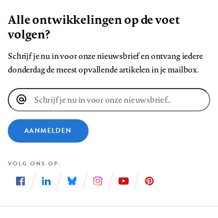
Alle ontwikkelingen op de voet
volgen?
Schrijf je nu in voor onze nieuwsbrief en ontvang iedere
donderdag de meest opvallende artikelen in je mailbox.
E-
mailadres
AANMELDEN
VOLG ONS OP
Volg
Volg
Volg
Volg
Volg
Volg
ons
ons
ons
ons
ons
ons