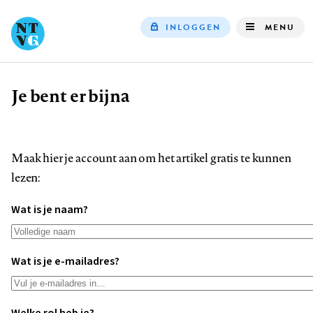
INLOGGEN
MENU
Top
navigation
Je bent er bijna
Kruimelpad
Maak hier je account aan om het artikel gratis te kunnen
lezen:
Wat is je naam?
Wat is je e-mailadres?