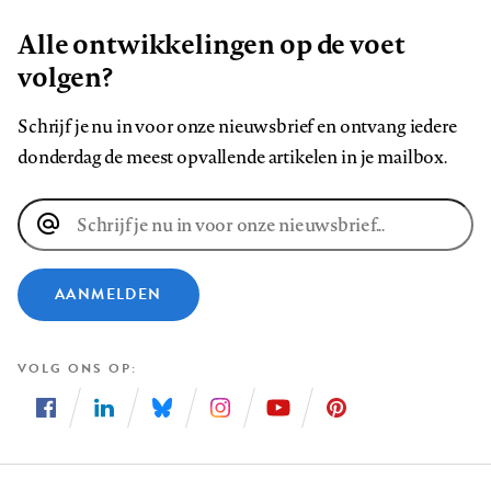
Alle ontwikkelingen op de voet
volgen?
Schrijf je nu in voor onze nieuwsbrief en ontvang iedere
donderdag de meest opvallende artikelen in je mailbox.
E-
mailadres
AANMELDEN
VOLG ONS OP
Volg
Volg
Volg
Volg
Volg
Volg
ons
ons
ons
ons
ons
ons