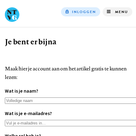
INLOGGEN
MENU
Top
navigation
Je bent er bijna
Kruimelpad
Maak hier je account aan om het artikel gratis te kunnen
lezen:
Wat is je naam?
Wat is je e-mailadres?