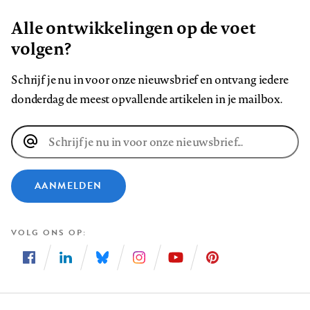
Alle ontwikkelingen op de voet
volgen?
Schrijf je nu in voor onze nieuwsbrief en ontvang iedere
donderdag de meest opvallende artikelen in je mailbox.
E-
mailadres
AANMELDEN
VOLG ONS OP
Volg
Volg
Volg
Volg
Volg
Volg
ons
ons
ons
ons
ons
ons