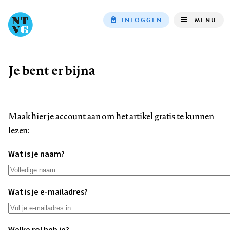
INLOGGEN
MENU
Top
navigation
Je bent er bijna
Kruimelpad
Maak hier je account aan om het artikel gratis te kunnen
lezen:
Wat is je naam?
Wat is je e-mailadres?