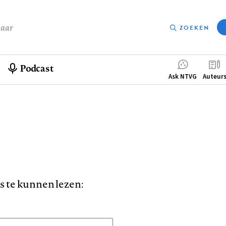
baar
ZOEKEN
Podcast
Compleme
Ask NTVG
Auteur
menu
is te kunnen lezen: