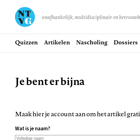
onafhankelijk, multidisciplinair en betrouw
Home
Quizzen
Artikelen
Nascholing
Dossiers
Hoofdnavigatie
Je bent er bijna
Kruimelpad
Maak hier je account aan om het artikel grat
Wat is je naam?