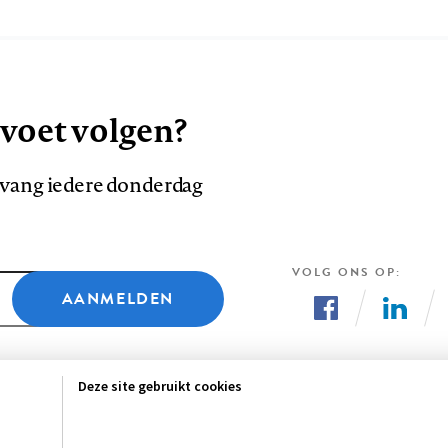
 voet volgen?
ntvang iedere donderdag
VOLG ONS OP
AANMELDEN
Volg
Volg
ons
ons
Deze site gebruikt cookies
op
op
Facebook
LinkedI