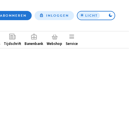
ABONNEREN
INLOGGEN
LICHT
Top
nav
ntair
s
Tijdschrift
Banenbank
Webshop
Service