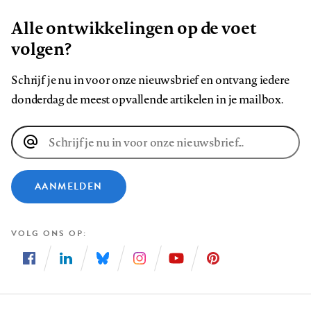
Alle ontwikkelingen op de voet
volgen?
Schrijf je nu in voor onze nieuwsbrief en ontvang iedere
donderdag de meest opvallende artikelen in je mailbox.
E-
mailadres
AANMELDEN
VOLG ONS OP
Volg
Volg
Volg
Volg
Volg
Volg
ons
ons
ons
ons
ons
ons