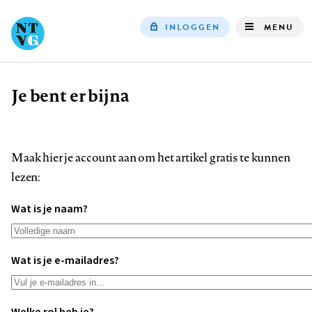
INLOGGEN
MENU
Top
navigation
Je bent er bijna
Kruimelpad
Maak hier je account aan om het artikel gratis te kunnen
lezen:
Wat is je naam?
Wat is je e-mailadres?