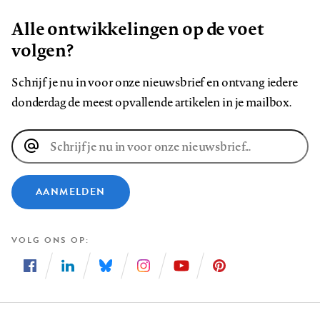
Alle ontwikkelingen op de voet
volgen?
Schrijf je nu in voor onze nieuwsbrief en ontvang iedere
donderdag de meest opvallende artikelen in je mailbox.
E-
mailadres
AANMELDEN
VOLG ONS OP
Volg
Volg
Volg
Volg
Volg
Volg
ons
ons
ons
ons
ons
ons