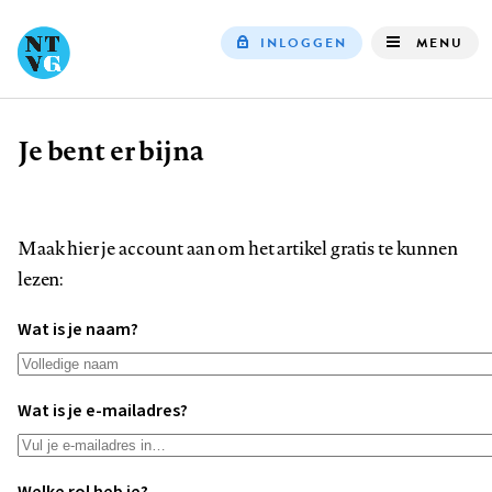
INLOGGEN
MENU
Top
navigation
Je bent er bijna
Kruimelpad
Maak hier je account aan om het artikel gratis te kunnen
lezen:
Wat is je naam?
Wat is je e-mailadres?