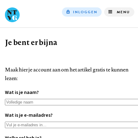
INLOGGEN
MENU
Top
navigation
Je bent er bijna
Kruimelpad
Maak hier je account aan om het artikel gratis te kunnen
lezen:
Wat is je naam?
Wat is je e-mailadres?