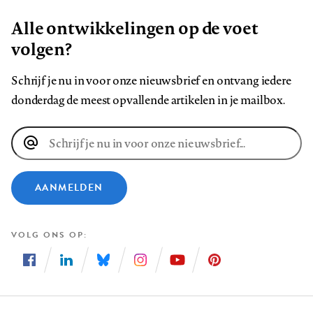
Alle ontwikkelingen op de voet
volgen?
Schrijf je nu in voor onze nieuwsbrief en ontvang iedere
donderdag de meest opvallende artikelen in je mailbox.
E-
mailadres
AANMELDEN
VOLG ONS OP
Volg
Volg
Volg
Volg
Volg
Volg
ons
ons
ons
ons
ons
ons