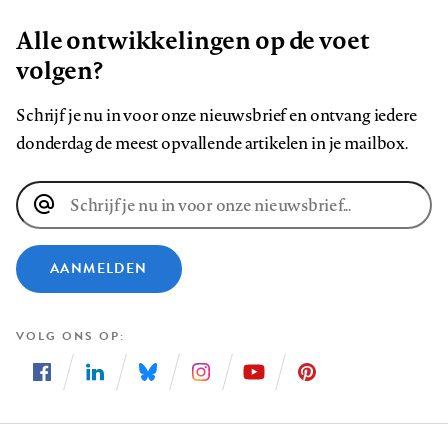
Alle ontwikkelingen op de voet
volgen?
Schrijf je nu in voor onze nieuwsbrief en ontvang iedere
donderdag de meest opvallende artikelen in je mailbox.
E-
mailadres
AANMELDEN
VOLG ONS OP
Volg
Volg
Volg
Volg
Volg
Volg
ons
ons
ons
ons
ons
ons