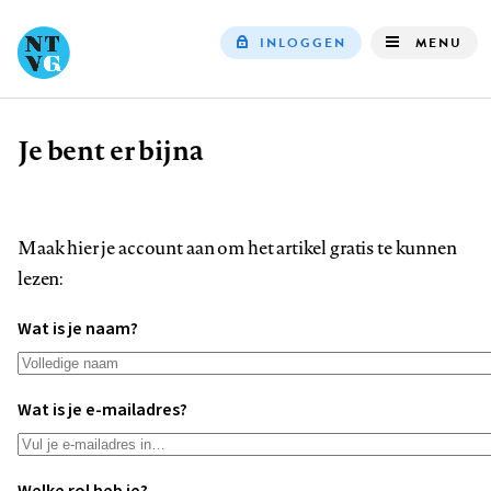
INLOGGEN
MENU
Top
navigation
Je bent er bijna
Kruimelpad
Maak hier je account aan om het artikel gratis te kunnen
lezen:
Wat is je naam?
Wat is je e-mailadres?