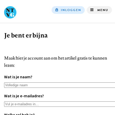
INLOGGEN
MENU
Top
navigation
Je bent er bijna
Kruimelpad
Maak hier je account aan om het artikel gratis te kunnen
lezen:
Wat is je naam?
Wat is je e-mailadres?