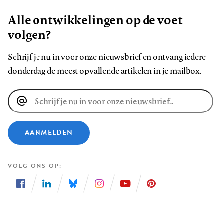
Alle ontwikkelingen op de voet
volgen?
Schrijf je nu in voor onze nieuwsbrief en ontvang iedere
donderdag de meest opvallende artikelen in je mailbox.
E-
mailadres
AANMELDEN
VOLG ONS OP
Volg
Volg
Volg
Volg
Volg
Volg
ons
ons
ons
ons
ons
ons