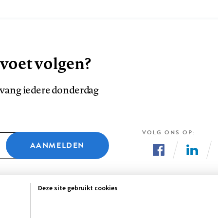
 voet volgen?
ntvang iedere donderdag
VOLG ONS OP
AANMELDEN
Volg
Volg
ons
ons
Deze site gebruikt cookies
op
op
Facebook
LinkedI