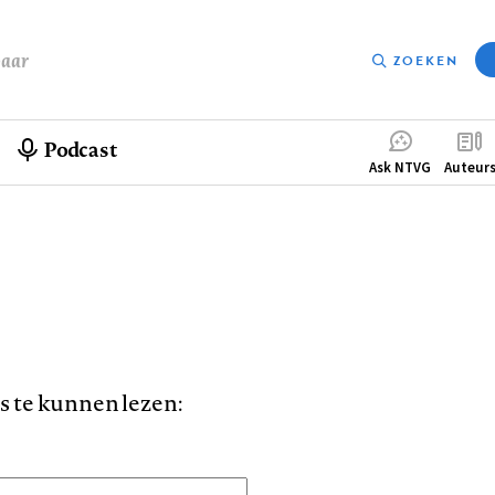
baar
ZOEKEN
Podcast
Compleme
Ask NTVG
Auteur
menu
is te kunnen lezen: