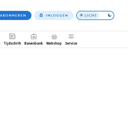
ABONNEREN
INLOGGEN
LICHT
Top
nav
ntair
s
Tijdschrift
Banenbank
Webshop
Service