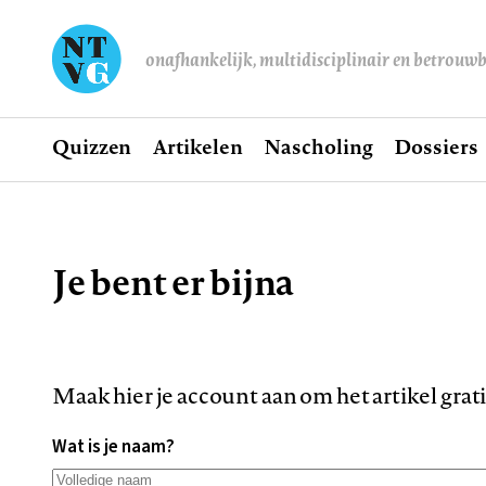
onafhankelijk, multidisciplinair en betrouw
Home
Quizzen
Artikelen
Nascholing
Dossiers
Hoofdnavigatie
Je bent er bijna
Kruimelpad
Maak hier je account aan om het artikel grat
Wat is je naam?