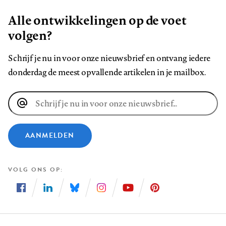
Alle ontwikkelingen op de voet
volgen?
Schrijf je nu in voor onze nieuwsbrief en ontvang iedere
donderdag de meest opvallende artikelen in je mailbox.
E-
mailadres
AANMELDEN
VOLG ONS OP
Volg
Volg
Volg
Volg
Volg
Volg
ons
ons
ons
ons
ons
ons