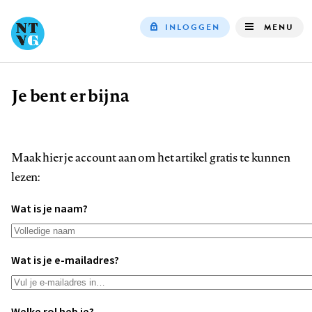
INLOGGEN
MENU
Top
navigation
Je bent er bijna
Kruimelpad
Maak hier je account aan om het artikel gratis te kunnen
lezen:
Wat is je naam?
Wat is je e-mailadres?