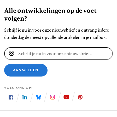
Alle ontwikkelingen op de voet
volgen?
Schrijf je nu in voor onze nieuwsbrief en ontvang iedere
donderdag de meest opvallende artikelen in je mailbox.
E-
mailadres
AANMELDEN
VOLG ONS OP
Volg
Volg
Volg
Volg
Volg
Volg
ons
ons
ons
ons
ons
ons