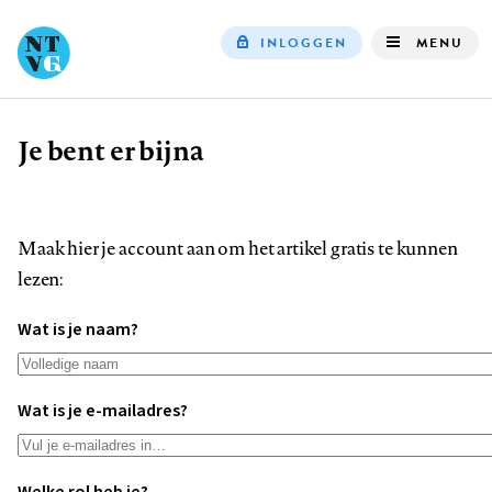
INLOGGEN
MENU
Top
navigation
Je bent er bijna
Kruimelpad
Maak hier je account aan om het artikel gratis te kunnen
lezen:
Wat is je naam?
Wat is je e-mailadres?