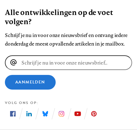
Alle ontwikkelingen op de voet
volgen?
Schrijf je nu in voor onze nieuwsbrief en ontvang iedere
donderdag de meest opvallende artikelen in je mailbox.
E-
mailadres
AANMELDEN
VOLG ONS OP
Volg
Volg
Volg
Volg
Volg
Volg
ons
ons
ons
ons
ons
ons