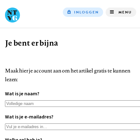
INLOGGEN
MENU
Top
navigation
Je bent er bijna
Kruimelpad
Maak hier je account aan om het artikel gratis te kunnen
lezen:
Wat is je naam?
Wat is je e-mailadres?