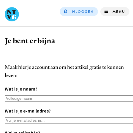
INLOGGEN
MENU
Top
navigation
Je bent er bijna
Kruimelpad
Maak hier je account aan om het artikel gratis te kunnen
lezen:
Wat is je naam?
Wat is je e-mailadres?