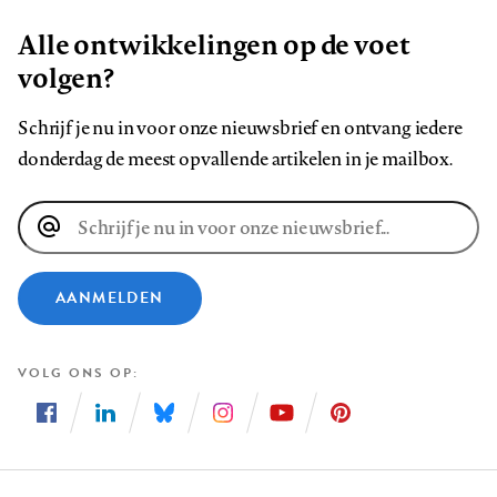
Alle ontwikkelingen op de voet
volgen?
Schrijf je nu in voor onze nieuwsbrief en ontvang iedere
donderdag de meest opvallende artikelen in je mailbox.
E-
mailadres
AANMELDEN
VOLG ONS OP
Volg
Volg
Volg
Volg
Volg
Volg
ons
ons
ons
ons
ons
ons