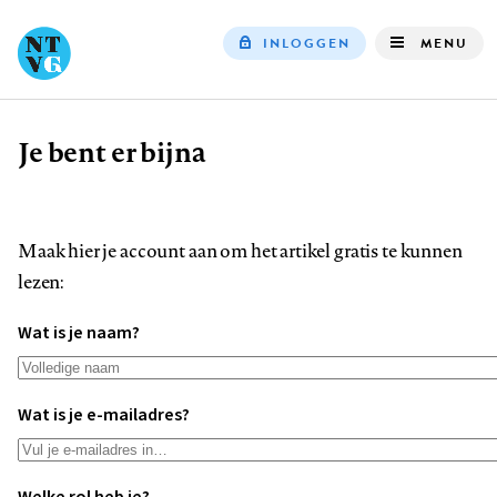
INLOGGEN
MENU
Top
navigation
Je bent er bijna
Kruimelpad
Maak hier je account aan om het artikel gratis te kunnen
lezen:
Wat is je naam?
Wat is je e-mailadres?