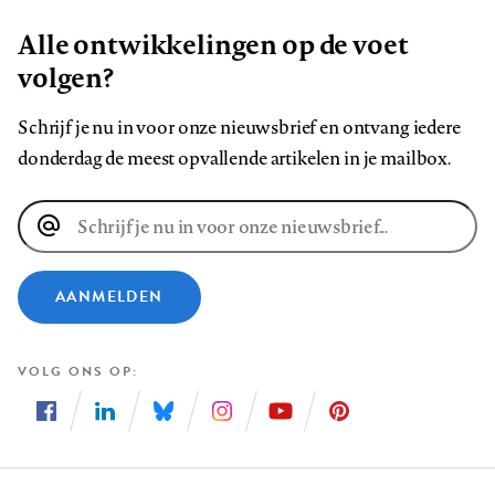
Alle ontwikkelingen op de voet
volgen?
Schrijf je nu in voor onze nieuwsbrief en ontvang iedere
donderdag de meest opvallende artikelen in je mailbox.
E-
mailadres
AANMELDEN
VOLG ONS OP
Volg
Volg
Volg
Volg
Volg
Volg
ons
ons
ons
ons
ons
ons