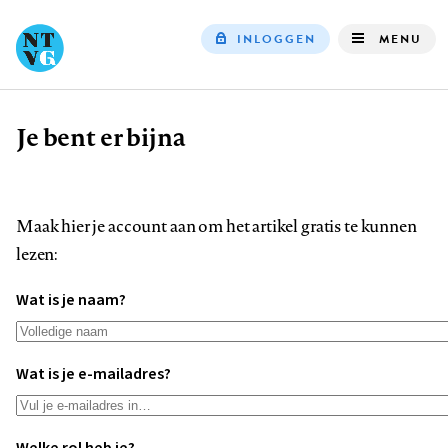
INLOGGEN
MENU
Top
navigation
Je bent er bijna
Kruimelpad
Maak hier je account aan om het artikel gratis te kunnen
lezen:
Wat is je naam?
Wat is je e-mailadres?