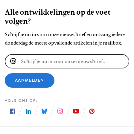
Alle ontwikkelingen op de voet
volgen?
Schrijf je nu in voor onze nieuwsbrief en ontvang iedere
donderdag de meest opvallende artikelen in je mailbox.
E-
mailadres
AANMELDEN
VOLG ONS OP
Volg
Volg
Volg
Volg
Volg
Volg
ons
ons
ons
ons
ons
ons