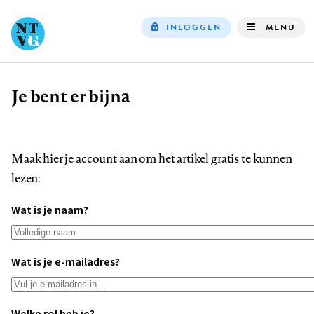
INLOGGEN
MENU
Top
navigation
Je bent er bijna
Kruimelpad
Maak hier je account aan om het artikel gratis te kunnen
lezen:
Wat is je naam?
Wat is je e-mailadres?