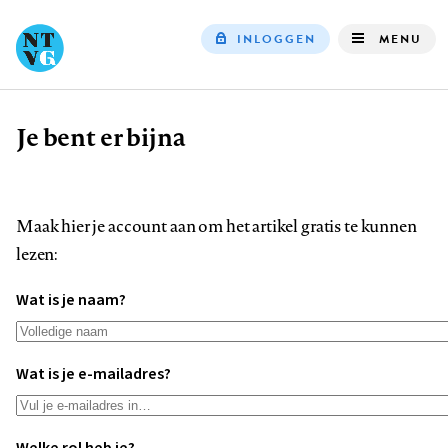
INLOGGEN
MENU
Top
navigation
Je bent er bijna
Kruimelpad
Maak hier je account aan om het artikel gratis te kunnen
lezen:
Wat is je naam?
Wat is je e-mailadres?