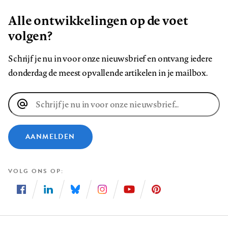
Alle ontwikkelingen op de voet
volgen?
Schrijf je nu in voor onze nieuwsbrief en ontvang iedere
donderdag de meest opvallende artikelen in je mailbox.
E-
mailadres
AANMELDEN
VOLG ONS OP
Volg
Volg
Volg
Volg
Volg
Volg
ons
ons
ons
ons
ons
ons