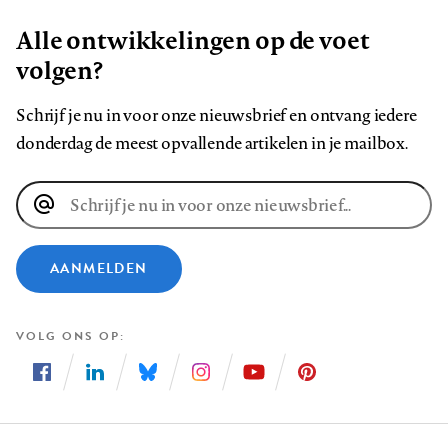
Alle ontwikkelingen op de voet
volgen?
Schrijf je nu in voor onze nieuwsbrief en ontvang iedere
donderdag de meest opvallende artikelen in je mailbox.
E-
mailadres
AANMELDEN
VOLG ONS OP
Volg
Volg
Volg
Volg
Volg
Volg
ons
ons
ons
ons
ons
ons