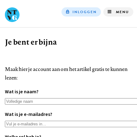
INLOGGEN
MENU
Top
navigation
Je bent er bijna
Kruimelpad
Maak hier je account aan om het artikel gratis te kunnen
lezen:
Wat is je naam?
Wat is je e-mailadres?