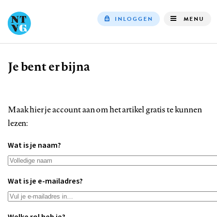
INLOGGEN
MENU
Top
navigation
Je bent er bijna
Kruimelpad
Maak hier je account aan om het artikel gratis te kunnen
lezen:
Wat is je naam?
Wat is je e-mailadres?