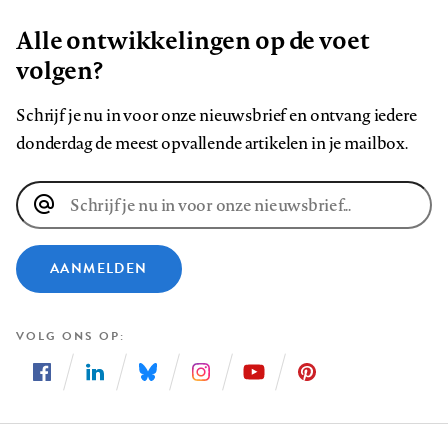
Alle ontwikkelingen op de voet
volgen?
Schrijf je nu in voor onze nieuwsbrief en ontvang iedere
donderdag de meest opvallende artikelen in je mailbox.
E-
mailadres
AANMELDEN
VOLG ONS OP
Volg
Volg
Volg
Volg
Volg
Volg
ons
ons
ons
ons
ons
ons