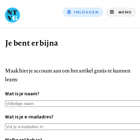
INLOGGEN
MENU
Top
navigation
Je bent er bijna
Kruimelpad
Maak hier je account aan om het artikel gratis te kunnen
lezen:
Wat is je naam?
Wat is je e-mailadres?