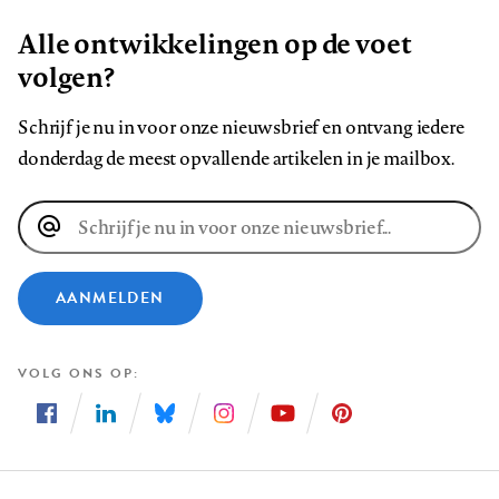
Alle ontwikkelingen op de voet
volgen?
Schrijf je nu in voor onze nieuwsbrief en ontvang iedere
donderdag de meest opvallende artikelen in je mailbox.
E-
mailadres
AANMELDEN
VOLG ONS OP
Volg
Volg
Volg
Volg
Volg
Volg
ons
ons
ons
ons
ons
ons