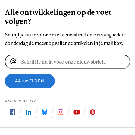
Alle ontwikkelingen op de voet
volgen?
Schrijf je nu in voor onze nieuwsbrief en ontvang iedere
donderdag de meest opvallende artikelen in je mailbox.
E-
mailadres
AANMELDEN
VOLG ONS OP
Volg
Volg
Volg
Volg
Volg
Volg
ons
ons
ons
ons
ons
ons