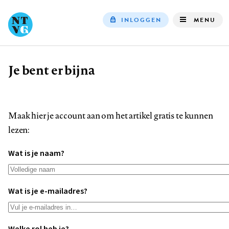
INLOGGEN
MENU
Top
navigation
Je bent er bijna
Kruimelpad
Maak hier je account aan om het artikel gratis te kunnen
lezen:
Wat is je naam?
Wat is je e-mailadres?