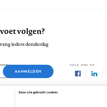
 voet volgen?
ntvang iedere donderdag
VOLG ONS OP
AANMELDEN
Volg
Volg
ons
ons
Deze site gebruikt cookies
op
op
Facebook
LinkedI