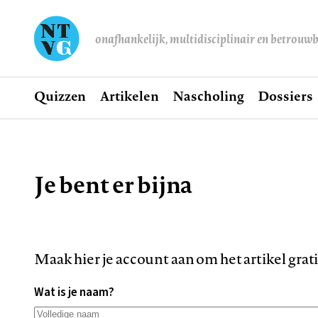
onafhankelijk, multidisciplinair en betrouw
Home
Quizzen
Artikelen
Nascholing
Dossiers
Hoofdnavigatie
Je bent er bijna
Kruimelpad
Maak hier je account aan om het artikel grat
Wat is je naam?