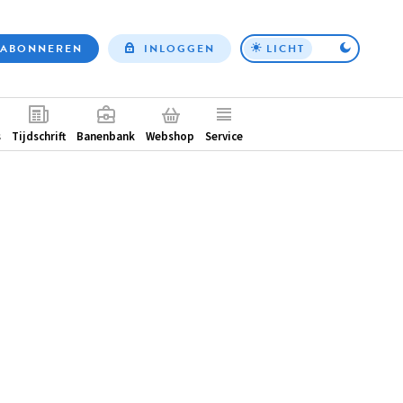
ABONNEREN
INLOGGEN
LICHT
Top
nav
ntair
s
Tijdschrift
Banenbank
Webshop
Service