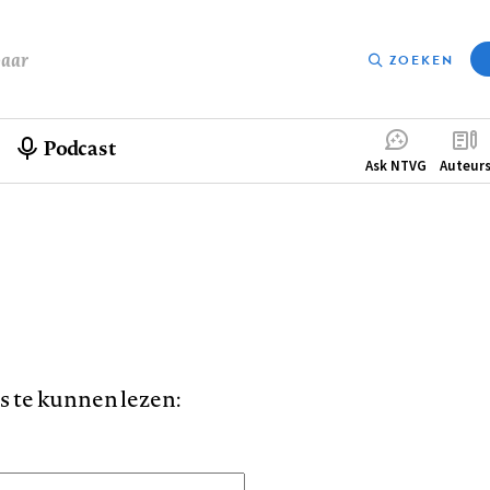
baar
ZOEKEN
Podcast
Compleme
Ask NTVG
Auteur
menu
is te kunnen lezen: