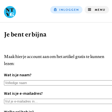
INLOGGEN
MENU
Top
navigation
Je bent er bijna
Kruimelpad
Maak hier je account aan om het artikel gratis te kunnen
lezen:
Wat is je naam?
Wat is je e-mailadres?