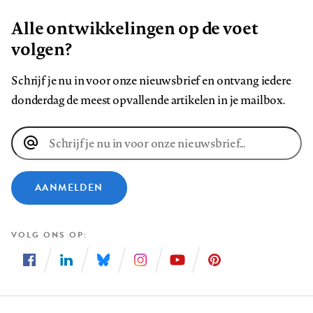
Alle ontwikkelingen op de voet
volgen?
Schrijf je nu in voor onze nieuwsbrief en ontvang iedere
donderdag de meest opvallende artikelen in je mailbox.
E-
mailadres
AANMELDEN
VOLG ONS OP
Volg
Volg
Volg
Volg
Volg
Volg
ons
ons
ons
ons
ons
ons